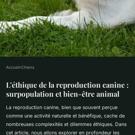
Accueil
›
Chiens
CHIENS
L’éthique de la reproduction canine :
L'éthique de la reproduction
surpopulation et bien-être animal
canine : surpopulation et
bien-être animal
La reproduction canine, bien que souvent perçue
comme une activité naturelle et bénéfique, cache de
Inès
•
12 décembre 2024
•
11 min de lecture
nombreuses complexités et dilemmes éthiques. Dans
cet article, nous allons explorer en profondeur les