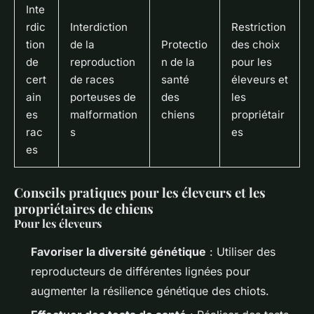
Inte
rdic
Interdiction
Restriction
tion
de la
Protectio
des choix
de
reproduction
n de la
pour les
cert
de races
santé
éleveurs et
ain
porteuses de
des
les
es
malformation
chiens
propriétair
rac
s
es
es
Conseils pratiques pour les éleveurs et les
propriétaires de chiens
Pour les éleveurs
Favoriser la diversité génétique
: Utiliser des
reproducteurs de différentes lignées pour
augmenter la résilience génétique des chiots.