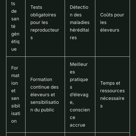
ts
Tests
Détectio
de
obligatoires
n des
Coûts pour
san
pour les
maladies
les
té
reproducteur
héréditai
éleveurs
gén
s
res
étiq
ue
Meilleur
For
es
mat
Formation
pratique
ion
Temps et
continue des
s
et
ressources
éleveurs et
d’élevag
sen
nécessaire
sensibilisatio
e,
sibil
s
n du public
conscien
isati
ce
on
accrue