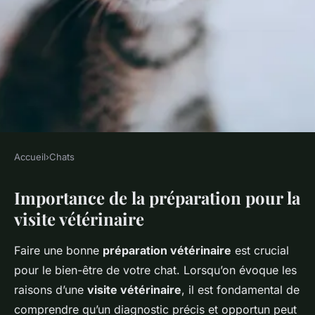
Accueil
›
Chats
CHATS
Importance de la préparation pour la
Comment préparer votre chat
visite vétérinaire
à sa première visite chez le
vétérinaire ?
Faire une bonne
préparation vétérinaire
est crucial
pour le bien-être de votre chat. Lorsqu’on évoque les
Inès
•
12 décembre 2024
•
6 min de lecture
raisons d’une
visite vétérinaire
, il est fondamental de
comprendre qu’un diagnostic précis et opportun peut