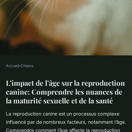
Accueil
›
Chiens
CHIENS
L’impact de l’âge sur la reproduction
L'impact de l'âge sur la
canine: Comprendre les nuances de
reproduction canine
la maturité sexuelle et de la santé
Inès
•
12 décembre 2024
•
8 min de lecture
La reproduction canine est un processus complexe
influencé par de nombreux facteurs, notamment l’âge.
Comprendre comment l’âge affecte la reproduction