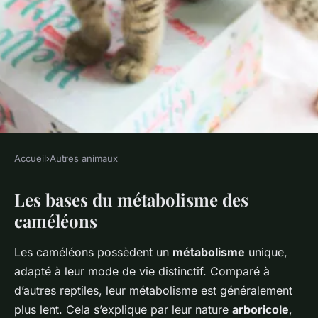
Accueil
›
Autres animaux
AUTRES ANIMAUX
Les bases du métabolisme des
Comprendre le métabolisme
caméléons
des caméléons
Les caméléons possèdent un
métabolisme
unique,
Inès
•
12 décembre 2024
•
6 min de lecture
adapté à leur mode de vie distinctif. Comparé à
d’autres reptiles, leur métabolisme est généralement
plus lent. Cela s’explique par leur nature
arboricole
,